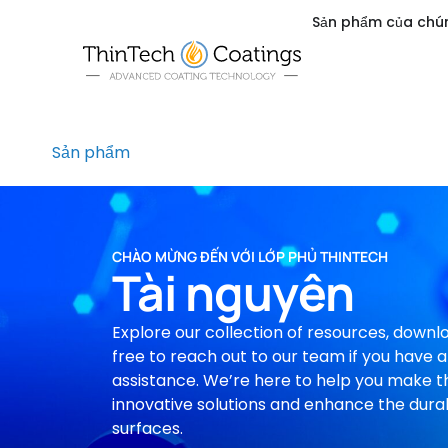
Sản phẩm của chún
Sản phẩm
CHÀO MỪNG ĐẾN VỚI LỚP PHỦ THINTECH
Tài nguyên
Explore our collection of resources, downl
free to reach out to our team if you have a
assistance. We’re here to help you make t
innovative solutions and enhance the durab
surfaces.