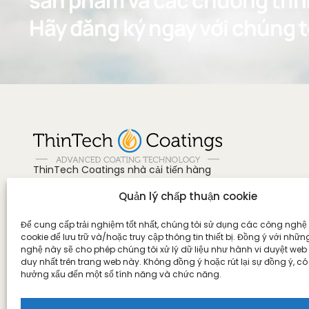
sản phẩm và các chương trìn
Hãy đăng ký ngay với chúng t
ThinTech Coatings nhà cải tiến hàng
đầu trong lĩnh vực sơn phủ 1 K tiên tiến,
Quản lý chấp thuận cookie
mang đến một cuộc cách mạng hóa
trong việc bảo vệ và bảo quản bề mặt.
Liên hệ với chúng tôi tại
Để cung cấp trải nghiệm tốt nhất, chúng tôi sử dụng các công nghệ
+84 38 8743584
cookie để lưu trữ và/hoặc truy cập thông tin thiết bị. Đồng ý với nhữ
nghệ này sẽ cho phép chúng tôi xử lý dữ liệu như hành vi duyệt web
US, Canada & Mexico
duy nhất trên trang web này. Không đồng ý hoặc rút lại sự đồng ý, có
+1 888-815-3370
hưởng xấu đến một số tính năng và chức năng.