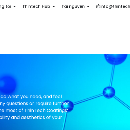
g tôi
Thintech Hub
Tài nguyên
info@thintec
oad what you need, and feel
ny questions or require further
he most of ThinTech Coatings’
ility and aesthetics of your