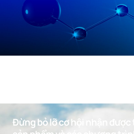
Đừng bỏ lỡ cơ hội nhận được t