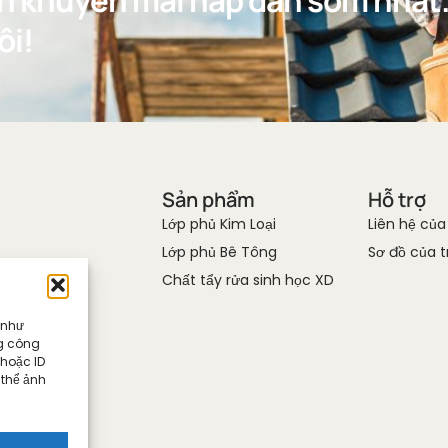
h khuyến mãi hấp dẫn sớm nhất
ôi!
Sản phẩm
Hỗ trợ
Lớp phủ Kim Loại
Liên hệ của
Lớp phủ Bê Tông
Sơ đồ của 
Chất tẩy rửa sinh học XD
 như
ng công
 hoặc ID
 thể ảnh