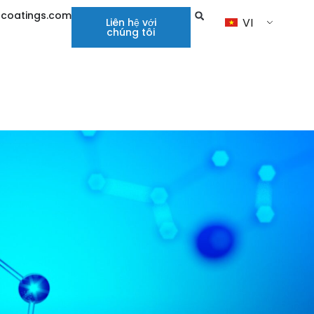
hcoatings.com
VI
Liên hệ với
chúng tôi