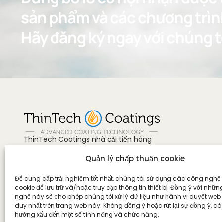
sản phẩm và các chương trìn
Hãy đăng ký ngay với chúng t
ThinTech Coatings nhà cải tiến hàng
đầu trong lĩnh vực sơn phủ 1 K tiên tiến,
Quản lý chấp thuận cookie
mang đến một cuộc cách mạng hóa
trong việc bảo vệ và bảo quản bề mặt.
Liên hệ với chúng tôi tại
Để cung cấp trải nghiệm tốt nhất, chúng tôi sử dụng các công nghệ
+84 38 8743584
cookie để lưu trữ và/hoặc truy cập thông tin thiết bị. Đồng ý với nhữ
nghệ này sẽ cho phép chúng tôi xử lý dữ liệu như hành vi duyệt web
US, Canada & Mexico
duy nhất trên trang web này. Không đồng ý hoặc rút lại sự đồng ý, có
+1 888-815-3370
hưởng xấu đến một số tính năng và chức năng.