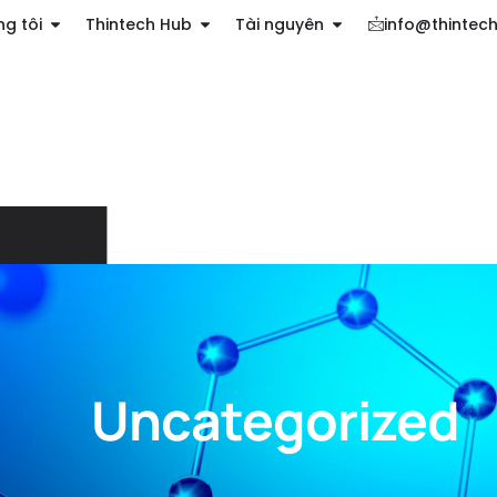
g tôi
Thintech Hub
Tài nguyên
info@thintec
Uncategorized