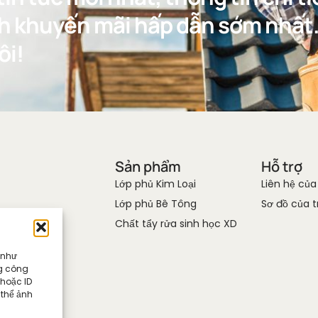
h khuyến mãi hấp dẫn sớm nhất
ôi!
Sản phẩm
Hỗ trợ
Lớp phủ Kim Loại
Liên hệ của
Lớp phủ Bê Tông
Sơ đồ của 
Chất tẩy rửa sinh học XD
 như
ng công
 hoặc ID
 thể ảnh