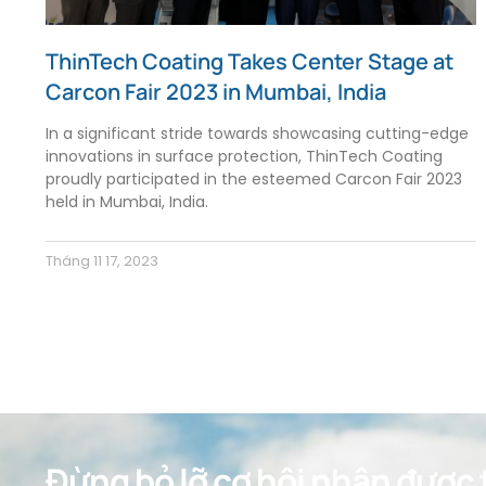
ThinTech Coating Takes Center Stage at
Carcon Fair 2023 in Mumbai, India
In a significant stride towards showcasing cutting-edge
innovations in surface protection, ThinTech Coating
proudly participated in the esteemed Carcon Fair 2023
held in Mumbai, India.
Tháng 11 17, 2023
Đừng bỏ lỡ cơ hội nhận được t