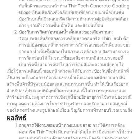
กับพื้นผิวของขอบหน้าต่าง ThinTech Concrete Coating
Gloss เป็นผลิตภัณฑ์เคลือบพิเศษที่ออกแบบมาเพื่อเป็นชั้น
ป้องกันบนพื้นผิวคอนกรีต มีความต้านทานต่อปัจจัยแวดล้อม
ต่างๆ รวมถึงความชื้น น้ำเค็ม และสิ่งปนเปื้อน
ป้องกันการกัดกร่อนของน้ำเค็มและของเสียจากนก:
วัตถุประสงค์หลักของการเคลือบเงาคอนกรีต ThinTech คือ
การปกป้องขอบหน้าต่างจากการกัดกร่อนของน้ำเค็มและขยะ
จากนก น้ำเค็มซึ่งมักพบในสภาพแวดล้อมชายฝั่งสามารถเร่ง
การกัดกร่อนได้ ในขณะที่ของเสียจากนกมีส่วนประกอบที่
เป็นกรดซึ่งสามารถนำไปสู่การย้อมสีและความเสียหายได้
เมื่อใช้สารเคลือบนี้ ขอบหน้าต่างจะได้รับเกราะป้องกันซึ่งทำหน้าที่
เป็นเกราะป้องกันการกัดกร่อนของน้ำเค็มและของเสียจากนก มัน
สร้างพื้นผิวที่มีรูพรุนน้อยลงและทนทานมากขึ้น ทำให้เป็นเรื่องยาก
สำหรับองค์ประกอบที่มีฤทธิ์กัดกร่อนเหล่านี้ในการทะลุทะลวงและ
ทำร้ายธรณีประตู มาตรการเชิงรุกนี้ช่วยยืดอายุการใช้งานของธรณี
ประตู ลดความต้องการในการบำรุงรักษา และรักษาความสมบูรณ์
ของโครงสร้างและรูปลักษณ์เมื่อเผชิญกับความท้าทายบริเวณชายฝั่ง
ผลลัพธ์
อายุการใช้งานขอบหน้าต่างแบบขยาย:
การใช้สารเคลือบ
คอนกรีต ThinTech มีบทบาทสำคัญในการยืดอายุการใช้งาน
ของขอบหน้าต่าง ด้วยการสร้างเกราะป้องกันผลกระทบจาก