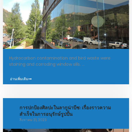
Hydrocarbon contamination and bird waste were
staining and corroding window sills. …
อ่านเพิ่มเติม
การปกป้องศิลปะในลากูน่าบีช: เรื่องราวความ
สำเร็จในการอนุรักษ์รูปปั้น
สิงหาคม 21, 2023