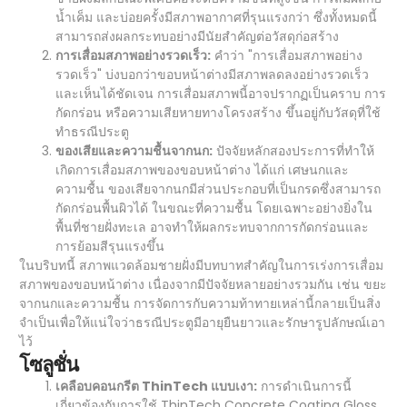
น้ำเค็ม และบ่อยครั้งมีสภาพอากาศที่รุนแรงกว่า ซึ่งทั้งหมดนี้
สามารถส่งผลกระทบอย่างมีนัยสำคัญต่อวัสดุก่อสร้าง
การเสื่อมสภาพอย่างรวดเร็ว:
คำว่า "การเสื่อมสภาพอย่าง
รวดเร็ว" บ่งบอกว่าขอบหน้าต่างมีสภาพลดลงอย่างรวดเร็ว
และเห็นได้ชัดเจน การเสื่อมสภาพนี้อาจปรากฏเป็นคราบ การ
กัดกร่อน หรือความเสียหายทางโครงสร้าง ขึ้นอยู่กับวัสดุที่ใช้
ทำธรณีประตู
ของเสียและความชื้นจากนก:
ปัจจัยหลักสองประการที่ทำให้
เกิดการเสื่อมสภาพของขอบหน้าต่าง ได้แก่ เศษนกและ
ความชื้น ของเสียจากนกมีส่วนประกอบที่เป็นกรดซึ่งสามารถ
กัดกร่อนพื้นผิวได้ ในขณะที่ความชื้น โดยเฉพาะอย่างยิ่งใน
พื้นที่ชายฝั่งทะเล อาจทำให้ผลกระทบจากการกัดกร่อนและ
การย้อมสีรุนแรงขึ้น
ในบริบทนี้ สภาพแวดล้อมชายฝั่งมีบทบาทสำคัญในการเร่งการเสื่อม
สภาพของขอบหน้าต่าง เนื่องจากมีปัจจัยหลายอย่างรวมกัน เช่น ขยะ
จากนกและความชื้น การจัดการกับความท้าทายเหล่านี้กลายเป็นสิ่ง
จำเป็นเพื่อให้แน่ใจว่าธรณีประตูมีอายุยืนยาวและรักษารูปลักษณ์เอา
ไว้
โซลูชั่น
เคลือบคอนกรีต ThinTech แบบเงา:
การดำเนินการนี้
เกี่ยวข้องกับการใช้ ThinTech Concrete Coating Gloss