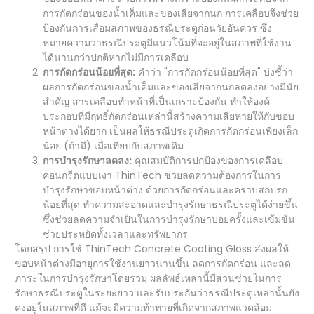
การกัดกร่อนของน้ำเค็มและของเสียจากนก การเคลือบจึงช่วย
ป้องกันการเสื่อมสภาพของธรณีประตูก่อนวัยอันควร ซึ่ง
หมายความว่าธรณีประตูมีแนวโน้มที่จะอยู่ในสภาพที่ใช้งาน
ได้นานกว่าปกติหากไม่มีการเคลือบ
การกัดกร่อนน้อยที่สุด:
คำว่า "การกัดกร่อนน้อยที่สุด" บ่งชี้ว่า
ผลการกัดกร่อนของน้ำเค็มและของเสียจากนกลดลงอย่างมีนัย
สำคัญ สารเคลือบทำหน้าที่เป็นเกราะป้องกัน ทำให้องค์
ประกอบที่มีฤทธิ์กัดกร่อนเหล่านี้สร้างความเสียหายให้กับขอบ
หน้าต่างได้ยาก เป็นผลให้ธรณีประตูเกิดการกัดกร่อนเพียงเล็ก
น้อย (ถ้ามี) เมื่อเทียบกับสภาพเดิม
การบำรุงรักษาลดลง:
คุณสมบัติการปกป้องของการเคลือบ
คอนกรีตแบบเงา ThinTech ช่วยลดความต้องการในการ
บำรุงรักษาขอบหน้าต่าง ด้วยการกัดกร่อนและคราบสกปรก
น้อยที่สุด ทำความสะอาดและบำรุงรักษาธรณีประตูได้ง่ายขึ้น
ซึ่งช่วยลดความจำเป็นในการบำรุงรักษาบ่อยครั้งและเข้มข้น
ช่วยประหยัดทั้งเวลาและทรัพยากร
โดยสรุป การใช้ ThinTech Concrete Coating Gloss ส่งผลให้
ขอบหน้าต่างมีอายุการใช้งานยาวนานขึ้น ลดการกัดกร่อน และลด
ภาระในการบำรุงรักษาโดยรวม ผลลัพธ์เหล่านี้มีส่วนช่วยในการ
รักษาธรณีประตูในระยะยาว และรับประกันว่าธรณีประตูเหล่านั้นยัง
คงอยู่ในสภาพที่ดี แม้จะมีความท้าทายที่เกิดจากสภาพแวดล้อม