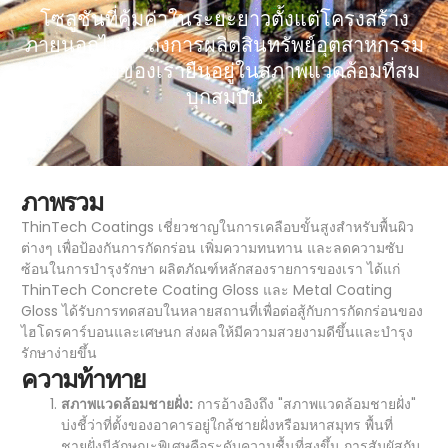
โซลูชันที่คุ้มค่าในระยะยาวตั้งแต่โครงสร้าง
ภายนอกไปจนถึงการผลิตสินทรัพย์อุตสาหกรรม
สารเคลือบของเรายืนอยู่ในสภาพแวดล้อมที่สม
บุกสมบัน
ภาพรวม
ThinTech Coatings เชี่ยวชาญในการเคลือบขั้นสูงสำหรับพื้นผิว
ต่างๆ เพื่อป้องกันการกัดกร่อน เพิ่มความทนทาน และลดความซับ
ซ้อนในการบำรุงรักษา ผลิตภัณฑ์หลักสองรายการของเรา ได้แก่
ThinTech Concrete Coating Gloss และ Metal Coating
Gloss ได้รับการทดสอบในหลายสถานที่เพื่อต่อสู้กับการกัดกร่อนของ
ไฮโดรคาร์บอนและเศษนก ส่งผลให้มีความสวยงามดีขึ้นและบำรุง
รักษาง่ายขึ้น
ความท้าทาย
สภาพแวดล้อมชายฝั่ง:
การอ้างอิงถึง "สภาพแวดล้อมชายฝั่ง"
บ่งชี้ว่าที่ตั้งของอาคารอยู่ใกล้ชายฝั่งหรือมหาสมุทร พื้นที่
ชายฝั่งมีลักษณะพิเศษคือระดับความชื้นที่สูงขึ้น การสัมผัสกับ